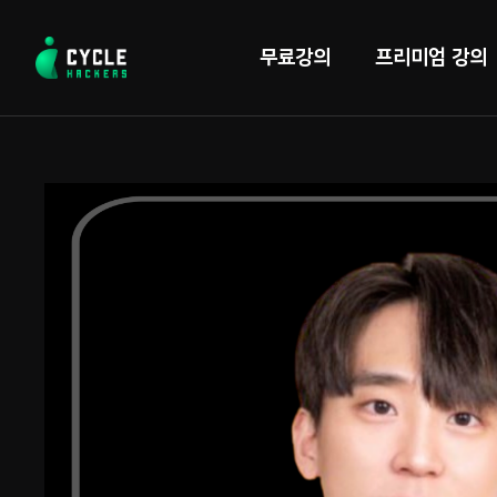
콘
텐
무료강의
프리미엄 강의
츠
로
바
로
가
기