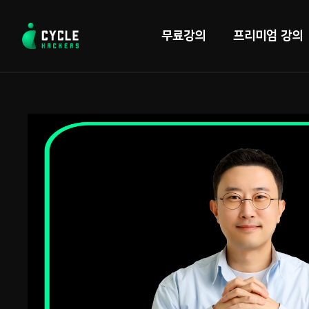
콘
텐
무료강의
프리미엄 강의
츠
로
바
로
가
기