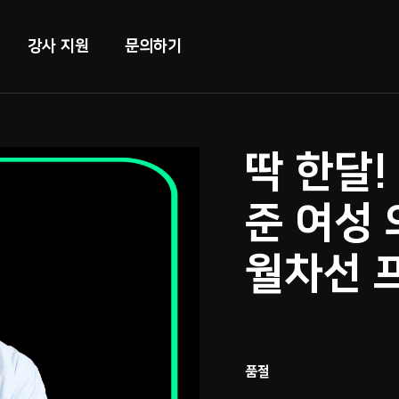
강사 지원
문의하기
딱 한달!
준 여성 
월차선 
품절