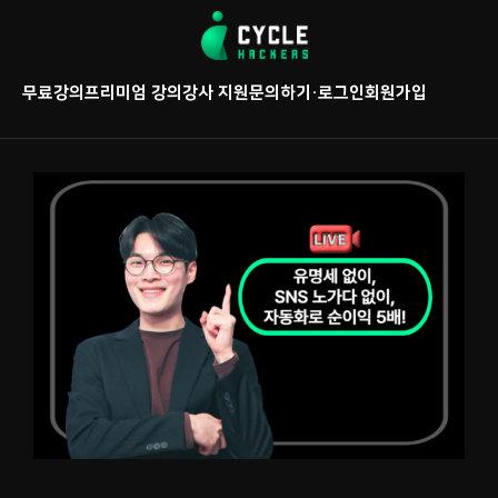
콘
텐
츠
무료강의
프리미엄 강의
강사 지원
문의하기
·
로그인
회원가입
로
바
로
가
(
기
9
.
2
5
)
5