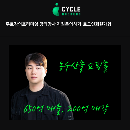
콘
텐
츠
무료강의
프리미엄 강의
강사 지원
문의하기
·
로그인
회원가입
로
바
로
가
기
6
5
0