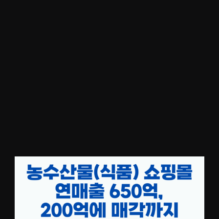
카
테
고
리
:
무
료
강
의