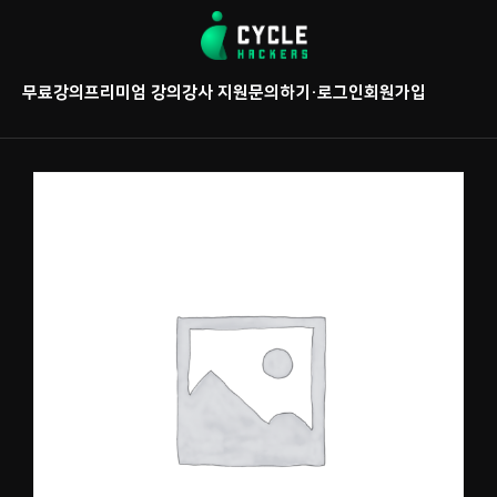
콘
텐
츠
무료강의
프리미엄 강의
강사 지원
문의하기
·
로그인
회원가입
로
바
로
가
기
(
(
2
)