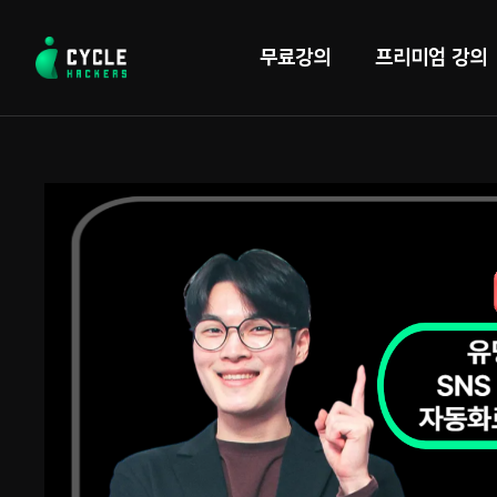
콘
텐
무료강의
프리미엄 강의
츠
로
바
로
가
기