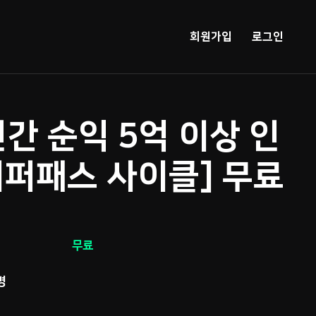
회원가입
로그인
)연간 순익 5억 이상 인
이퍼패스 사이클] 무료
무료
명