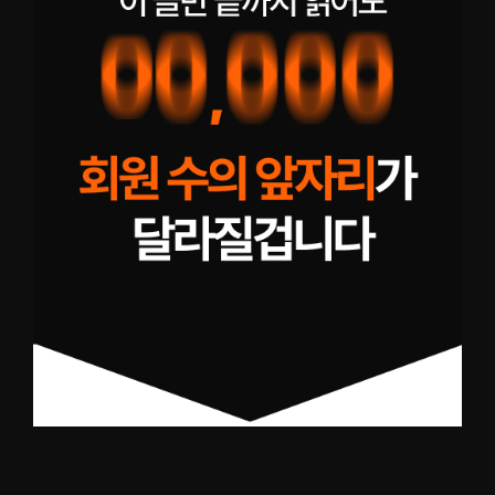
2
5
,
0
0
0
품
절
카
테
고
리
:
프