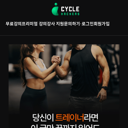
콘
텐
츠
무료강의
프리미엄 강의
강사 지원
문의하기
·
로그인
회원가입
로
바
로
가
기
(
1
2
개
월
할
부
시
)