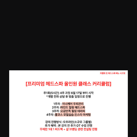
리
미
엄
강
의